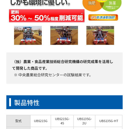
（独）農業・食品産業技術総合研究機構の研究成果を活用し
て開発した商品です。
※ 中央農業総合研究センターの試験結果です。
製品特性
UBS215G-
UBS135G-
型式
UBS215G
UBS135G-HT
45
2U