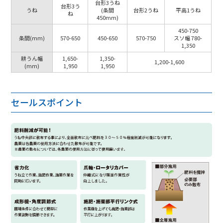
台形3うね
台形3う
うね
(条間
台形2うね
平高1うね
ね
450mm)
450-750
条間(mm)
570-650
450-650
570-750
スソ幅 780-
1,350
耕うん幅
1,650-
1,350-
1,200-1,600
(mm)
1,950
1,950
セールスポイント