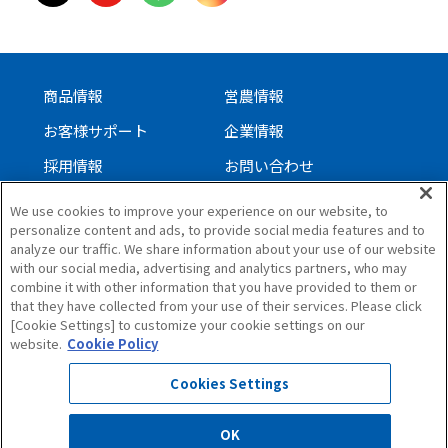
商品情報
営農情報
お客様サポート
企業情報
採用情報
お問い合わせ
We use cookies to improve your experience on our website, to
personalize content and ads, to provide social media features and to
サイトについて
analyze our traffic. We share information about your use of our website
個人情報保護方針
with our social media, advertising and analytics partners, who may
combine it with other information that you have provided to them or
ソーシャルメディアガイドライン
that they have collected from your use of their services. Please click
サイトマップ
[Cookie Settings] to customize your cookie settings on our
website.
Cookie Policy
Cookies Settings
OK
All Rights Reserved. Copyright(C)1997,ISEKI & CO.,LTD.