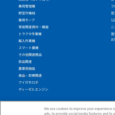
乗用管理機
フ
野菜作機械
安
乗用モーア
公
育苗関連資材・機器
こ
トラクタ作業機
営
お
輸入作業機
スマート農機
その他関連商品
部品関連
農業用施設
食品・厨房関連
アイガモロボ
ディーゼルエンジン
We use cookies to improve your experience o
ads, to provide social media features and to a