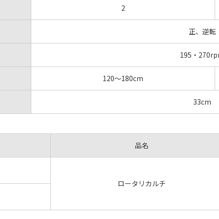
2
正、逆転
195・270r
120～180cm
33cm
品名
ロータリカルチ