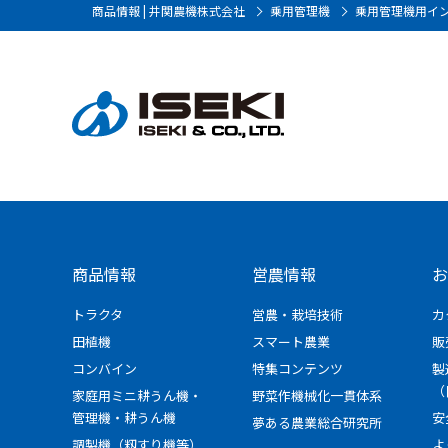
商品情報 | 井関農機株式会社
乗用管理機
乗用管理機用イ
商品情報
営農情報
お
トラクタ
営農・栽培技術
カ
田植機
スマート農業
販
コンバイン
特集コンテンツ
製
（
家庭用ミニ耕うん機・
野菜作機械化一貫体系
管理機・耕うん機
安
夢ある農業総合研究所
調製機（籾すり機等）
よ