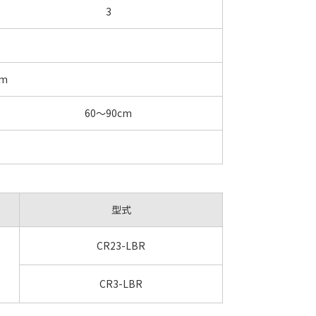
3
pm
60～90cm
型式
CR23-LBR
CR3-LBR