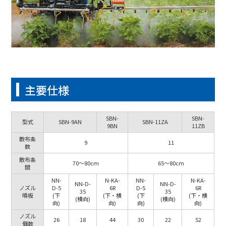
主要仕様
SBN-
SBN-
型式
SBN-9AN
SBN-11ZA
9BN
11ZB
散布条
9
11
数
散布条
70～80cm
65～80cm
間
NN-
N-KA-
NN-
N-KA-
NN-D-
NN-D-
ノズル
D-5
6R
D-5
6R
35
35
噴板
(下
(下・横
(下
(下・横
(横向)
(横向)
向)
向)
向)
向)
ノズル
26
18
44
30
22
52
個数