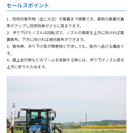
セールスポイント
1．防除対象作物（主に大豆）の葉裏まで噴霧でき、薬剤の葉裏付着
率がアップし防除効果がさらに高まります。
2．吊り下げたノズルは回転式で、ノズルの角度を上方に向ければ葉
裏散布、下方に向ければ根元散布ができます。
3．散布時、吊り下げ部が障害物と干渉しても、後方へ逃げる構造で
す。
4．路上走行時などのブームを収納する時には、吊り下げノズル部を
上方に折りたためます。