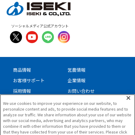
ソーシャルメディア公式アカウント
商品情報
営農情報
お客様サポート
企業情報
採用情報
お問い合わせ
We use cookies to improve your experience on our website, to
personalize content and ads, to provide social media features and to
サイトについて
analyze our traffic. We share information about your use of our website
with our social media, advertising and analytics partners, who may
個人情報保護方針
combine it with other information that you have provided to them or
ソーシャルメディアガイドライン
that they have collected from your use of their services. Please click