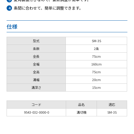
条間に合わせて、簡単に調整できます。
仕様
型式
SM-3S
条数
2条
全長
75cm
全幅
160cm
全高
75cm
溝幅
20cm
溝深さ
15cm
コード
品名
適応
9543-032-0000-0
溝切機
SM-3S