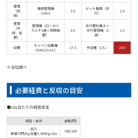
管理
乗用管理機
セット動噴（歩
（防
0.5
1.0
（16m）
行）
除）
管理
管理機（ロータリ
歩行肥料撒き＋
（中
カルチ3連＋同時施
0.5
歩行管理機（1
1.5
耕、追
肥）
連）
肥）
キャベツ収集機
収穫
17.5
手収穫（2人）
28.0
（VHK125 4人）
※当社調べ
必要経費と反収の目安
●10a当たりの経営収支
項目・条件
金額(円)
収入
388,500
単価70円/Kg 収量5,500Kg/10a