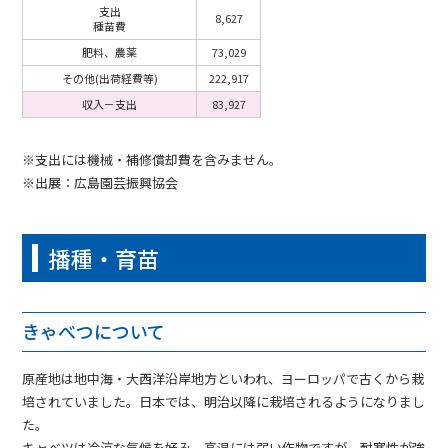
支出
8,627
種苗費
肥料、農薬
73,029
その他(出荷経費等)
222,917
収入－支出
83,927
※支出には機械・補修償却費を含みません。
※出展：広島園芸振興協会
播種・育苗
きゃべつについて
原産地は地中海・大西洋沿岸地方といわれ、ヨーロッパで古くから栽
培されていました。日本では、明治以降に栽培されるようになりまし
た。
キャベツは冷涼な気候を好み、高温には弱い作物ですが、耐寒性が強