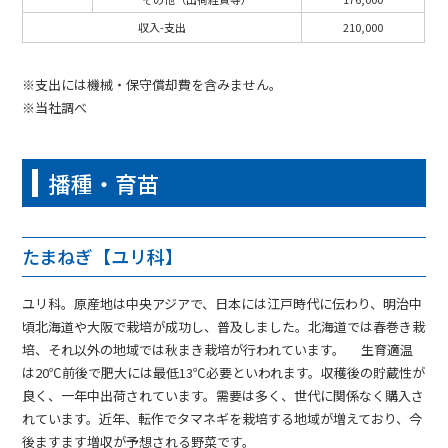
収入-支出
210,000
※支出には機械・保守償却費を含みません。
※当社調べ
播種・育苗
たまねぎ【ユリ科】
ユリ科。原産地は中央アジアで、日本には江戸時代に伝わり、明治中
頃北海道や大阪で栽培が成功し、普及しました。北海道では春巻き栽
培、それ以外の地域では秋まき栽培が行われています。 生育適温
は20℃前後で肥大には最低13℃必要といわれます。収穫後の貯蔵性が
良く、一年中出荷されています。需要は多く、世代に関係なく購入さ
れています。近年、転作でタマネギを栽培する地域が増えており、今
後ますます増収が予想される野菜です。