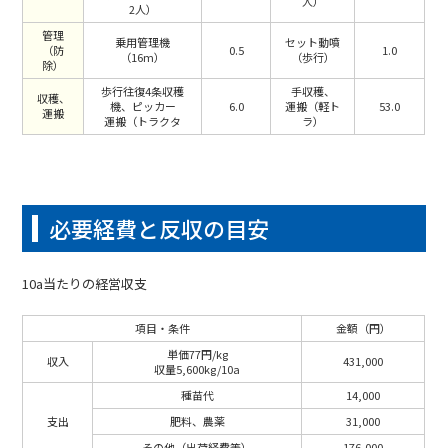
人）
2人）
管理
乗用管理機
セット動噴
（防
0.5
1.0
（16m）
（歩行）
除）
歩行往復4条収穫
手収穫、
収穫、
機、ピッカー
6.0
運搬（軽ト
53.0
運搬
運搬（トラクタ
ラ）
必要経費と反収の目安
10a当たりの経営収支
項目・条件
金額（円）
単価77円/kg
収入
431,000
収量5,600kg/10a
種苗代
14,000
支出
肥料、農薬
31,000
その他（出荷経費等）
176,000