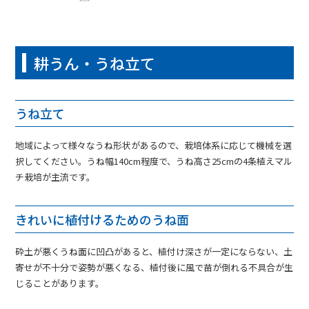
耕うん・うね立て
うね立て
地域によって様々なうね形状があるので、栽培体系に応じて機械を選
択してください。うね幅140cm程度で、うね高さ25cmの4条植えマル
チ栽培が主流です。
きれいに植付けるためのうね面
砕土が悪くうね面に凹凸があると、植付け深さが一定にならない、土
寄せが不十分で姿勢が悪くなる、植付後に風で苗が倒れる不具合が生
じることがあります。