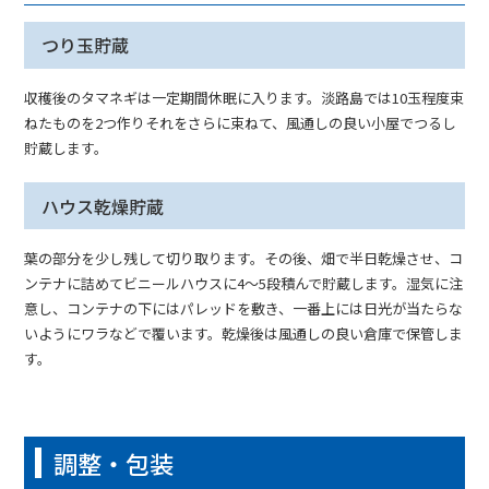
つり玉貯蔵
収穫後のタマネギは一定期間休眠に入ります。淡路島では10玉程度束
ねたものを2つ作りそれをさらに束ねて、風通しの良い小屋でつるし
貯蔵します。
ハウス乾燥貯蔵
葉の部分を少し残して切り取ります。その後、畑で半日乾燥させ、コ
ンテナに詰めてビニールハウスに4～5段積んで貯蔵します。湿気に注
意し、コンテナの下にはパレッドを敷き、一番上には日光が当たらな
いようにワラなどで覆います。乾燥後は風通しの良い倉庫で保管しま
す。
調整・包装