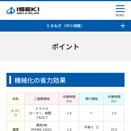
MENU
たまねぎ（中小規模）
ポイント
機械化の省力効果
作業時間
作業時間
体系
ご提案機械
慣行機械
（hr）
（hr）
トラクタ
土づく
ロータリ、施肥、
2.4
←
2.0
り
うね立て
乗用4条
手植え（2
播種
（PVHR4-145SG
1.9
25.0