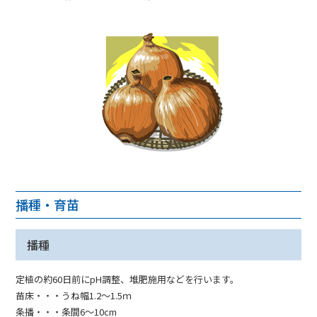
播種・育苗
播種
定植の約60日前にpH調整、堆肥施用などを行います。
苗床・・・うね幅1.2～1.5ｍ
条播・・・条間6～10cm