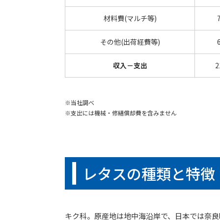
材料費(マルチ等)
その他(出荷経費等)
収入－支出
2
※当社調べ
※支出には機械・修繕償却費を含みません
レタスの種類と特徴
キク科。原産地は地中海沿岸で、日本では奈良