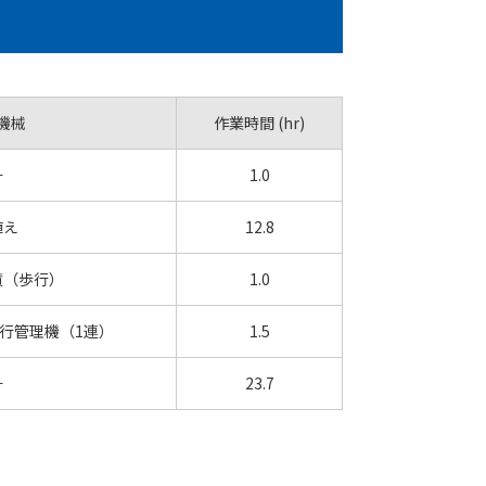
機械
作業時間 (hr)
←
1.0
植え
12.8
噴（歩行）
1.0
行管理機（1連）
1.5
←
23.7