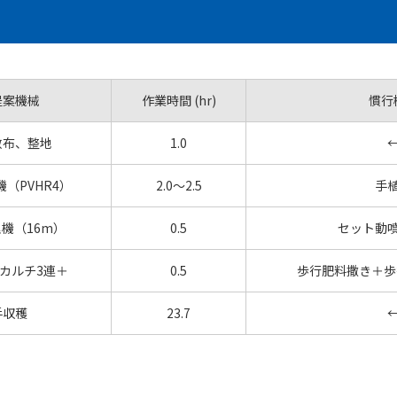
提案機械
作業時間 (hr)
慣行
散布、整地
1.0
（PVHR4）
2.0～2.5
手
機（16m）
0.5
セット動
カルチ3連＋
0.5
歩行肥料撒き＋歩
手収穫
23.7