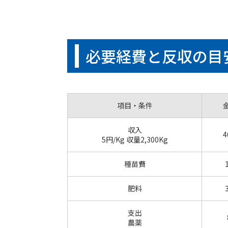
必要経費と反収の目
項目・条件
収入
4
5円/Kg 収量2,300Kg
種苗費
肥料
支出
農薬