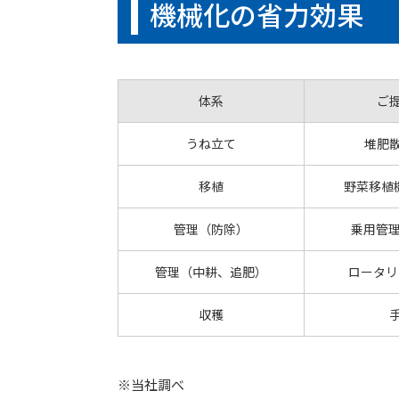
機械化の省力効果
体系
ご
うね立て
堆肥
移植
野菜移植機
管理（防除）
乗用管理
管理（中耕、追肥）
ロータリ
収穫
※当社調べ