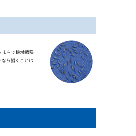
ちまちで機械播種
でなら播くことは