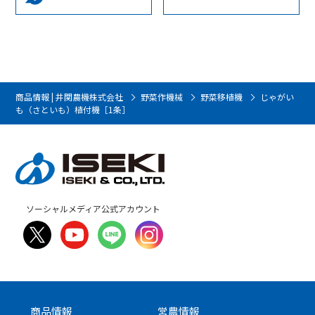
商品情報 | 井関農機株式会社
野菜作機械
野菜移植機
じゃがい
も
（さといも）
植付機
［1条］
ソーシャルメディア公式アカウント
商品情報
営農情報