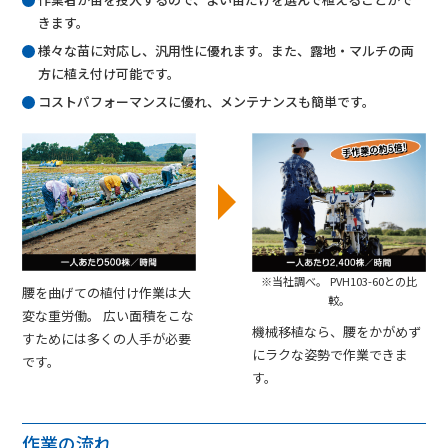
きます。
様々な苗に対応し、汎用性に優れます。また、露地・マルチの両
方に植え付け可能です。
コストパフォーマンスに優れ、メンテナンスも簡単です。
※当社調べ。 PVH103-60との比
腰を曲げての植付け作業は大
較。
変な重労働。 広い面積をこな
機械移植なら、腰をかがめず
すためには多くの人手が必要
にラクな姿勢で作業できま
です。
す。
作業の流れ