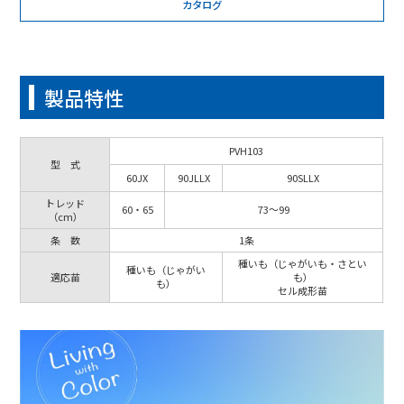
カタログ
製品特性
PVH103
型 式
60JX
90JLLX
90SLLX
トレッド
60・65
73～99
（cm）
条 数
1条
種いも（じゃがいも・さとい
種いも（じゃがい
適応苗
も）
も）
セル成形苗