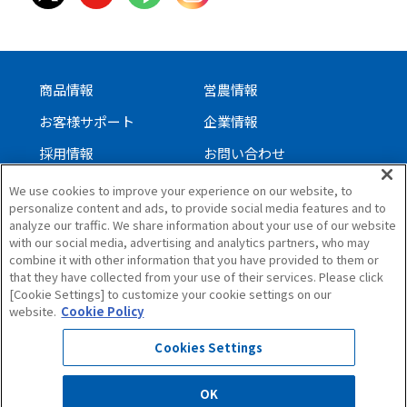
商品情報
営農情報
お客様サポート
企業情報
採用情報
お問い合わせ
We use cookies to improve your experience on our website, to
personalize content and ads, to provide social media features and to
サイトについて
analyze our traffic. We share information about your use of our website
with our social media, advertising and analytics partners, who may
個人情報保護方針
combine it with other information that you have provided to them or
ソーシャルメディアガイドライン
that they have collected from your use of their services. Please click
[Cookie Settings] to customize your cookie settings on our
サイトマップ
website.
Cookie Policy
Cookies Settings
OK
All Rights Reserved. Copyright(C)1997,ISEKI & CO.,LTD.