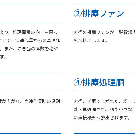
➁排塵ファン
用により、処理面積の向上を図っ
大径の排塵ファンが、脱穀部
合せで、低速作業から最高速作
外へ排出します。
。また、こぎ歯の本数を増や
す。
➃排塵処理胴
積が広がり、高速作業時の選別
大径こぎ胴でこがれた、籾・
離・再処理され、籾や小さな
は直接機外へ排出されます。