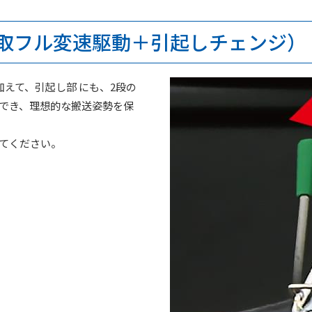
取フル変速駆動＋引起しチェンジ）
えて、引起し部 にも、2段の
でき、理想的な搬送姿勢を保
てください。