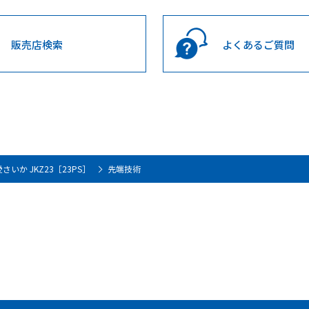
販売店検索
よくあるご質問
愛さいか JKZ23［23PS］
先端技術