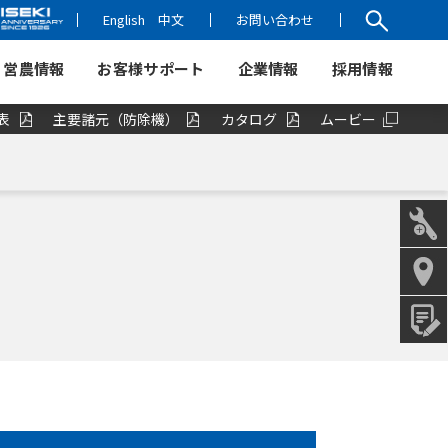
English
中文
お問い合わせ
営農情報
お客様サポート
企業情報
採用情報
表
主要諸元（防除機）
カタログ
ムービー