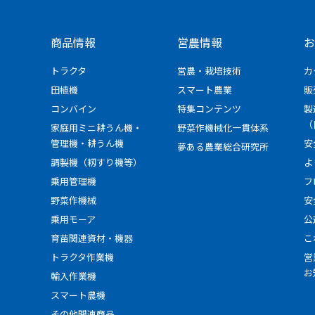
商品情報
営農情報
お
トラクタ
営農・栽培技術
カ
田植機
スマート農業
販
コンバイン
特集コンテンツ
製
（
家庭用ミニ耕うん機・
野菜作機械化一貫体系
管理機・耕うん機
安
夢ある農業総合研究所
調製機（籾すり機等）
よ
乗用管理機
フ
野菜作機械
安
乗用モーア
公
育苗関連資材・機器
こ
トラクタ作業機
営
お
輸入作業機
スマート農機
その他関連商品