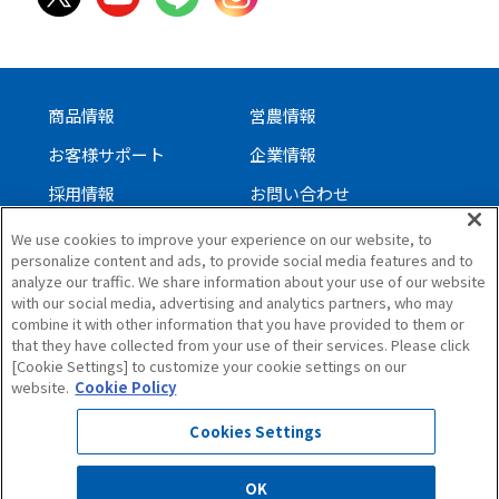
商品情報
営農情報
お客様サポート
企業情報
採用情報
お問い合わせ
We use cookies to improve your experience on our website, to
personalize content and ads, to provide social media features and to
サイトについて
analyze our traffic. We share information about your use of our website
with our social media, advertising and analytics partners, who may
個人情報保護方針
combine it with other information that you have provided to them or
ソーシャルメディアガイドライン
that they have collected from your use of their services. Please click
[Cookie Settings] to customize your cookie settings on our
サイトマップ
website.
Cookie Policy
Cookies Settings
OK
All Rights Reserved. Copyright(C)1997,ISEKI & CO.,LTD.