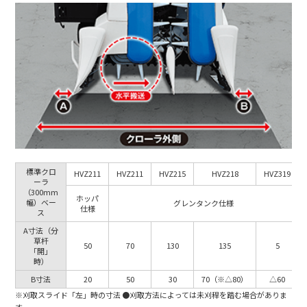
標準クロ
HVZ211
HVZ211
HVZ215
HVZ218
HVZ319
ーラ
（300mm
ホッパ
幅）ベー
グレンタンク仕様
仕様
ス
A寸法（分
草杆
50
70
130
135
5
「開」
時）
B寸法
20
50
30
70（※△80）
△60
※刈取スライド「左」時の寸法 ●刈取方法によっては未刈稈を踏む場合がありま