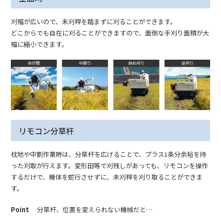
刈幅が広いので、未刈稈を踏まずに刈ることができます。
どこからでも自在に刈ることができますので、面倒な手刈り面積が大
幅に縮小できます。
リモコン分草杆
枕地や中割作業時は、分草杆を広げることで、プラス1条分余裕を持
った刈取が行えます。変形田等で刈残しがあっても、リモコンを操作
するだけで、機体を蛇行させずに、未刈稈を刈り取ることができま
す。
Point
分草杆、位置を変えられない機械だと…