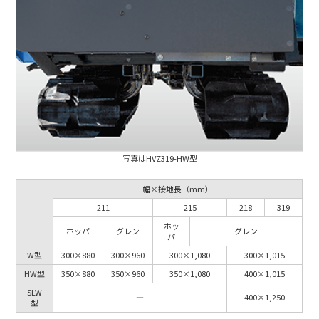
写真はHVZ319-HW型
幅×接地長（mm）
211
215
218
319
ホッ
ホッパ
グレン
グレン
パ
W型
300×880
300×960
300×1,080
300×1,015
HW型
350×880
350×960
350×1,080
400×1,015
SLW
―
400×1,250
型