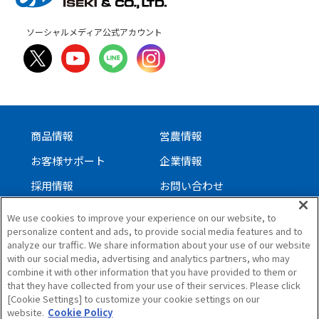
ソーシャルメディア公式アカウント
商品情報
営農情報
お客様サポート
企業情報
採用情報
お問い合わせ
We use cookies to improve your experience on our website, to
personalize content and ads, to provide social media features and to
サイトについて
analyze our traffic. We share information about your use of our website
個人情報保護方針
with our social media, advertising and analytics partners, who may
combine it with other information that you have provided to them or
ソーシャルメディアガイドライン
that they have collected from your use of their services. Please click
サイトマップ
[Cookie Settings] to customize your cookie settings on our
website.
Cookie Policy