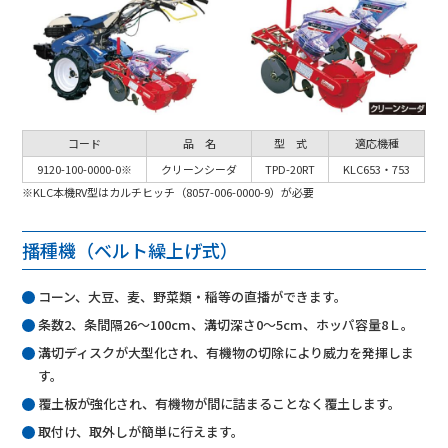
コード
品 名
型 式
適応機種
9120-100-0000-0※
クリーンシーダ
TPD-20RT
KLC653・753
※KLC本機RV型はカルチヒッチ（8057-006-0000-9）が必要
播種機（ベルト繰上げ式）
コーン、大豆、麦、野菜類・稲等の直播ができます。
条数2、条間隔26～100cm、溝切深さ0～5cm、ホッパ容量8Ｌ。
溝切ディスクが大型化され、有機物の切除により威力を発揮しま
す。
覆土板が強化され、有機物が間に詰まることなく覆土します。
取付け、取外しが簡単に行えます。