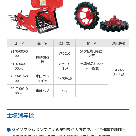
コード
品 名
型 式
備 考
適応機種
9170-080-0
別途伝導部品が
VP501C
000-0
必要
振動掘取
機
9170-080-1
VP501C
伝導部品とのセ
000-0
（TB）
ット型式
KLC65
3・753
9003-015-0
水田ゴム
4F400-16
000-0
タイヤ
9017-001-0
車輪ハブ
Y40
000-0
土壌消毒機
ダイヤフラムポンプによる強制式注入方式で、平打作業で畑作土