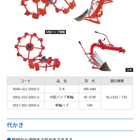
コード
品 名
型 式
適応機種
8046-021-0000-0
スキ
MR-44N
9001-015-0001-0
M型パイプ車輪
4F-570F
KLC653・753
9017-001-0000-0
車輪ハブ
Y40
代かき
乾田から湿田まで代かきできます。