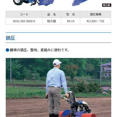
コード
品 名
型 式
適応機種
8101-003-0000-0
畦立器
40-14
KLC653・753
鎮圧
圃場の鎮圧、整地、麦踏みに便利です。