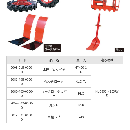
コード
品 名
型 式
適応機種
9003-015-0000-
4F400-1
水田ゴムタイヤ
0
6
8081-405-0000-
代かきロータ
KLC-RV
0
8082-403-0000-
代かきロータカバ
KLC653・753RV
KLC
0
ー
型
9057-002-0000-
尾ソリ
KVR
0
9017-001-0000-
車輪ハブ
Y40
0