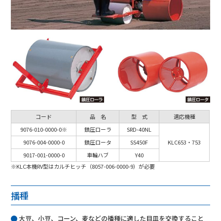
コード
品 名
型 式
適応機種
9076-010-0000-0※
鎮圧ローラ
SRD-40NL
9076-004-0000-0
鎮圧ロータ
SS450F
KLC653・753
9017-001-0000-0
車輪ハブ
Y40
※KLC本機RV型はカルチヒッチ（8057-006-0000-9）が必要
播種
大豆、小豆、コーン、麦などの播種に適した目皿を交換すること