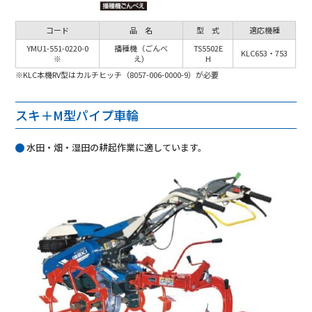
コード
品 名
型 式
適応機種
YMU1-551-0220-0
播種機（ごんべ
TS5502E
KLC653・753
※
え）
H
※KLC本機RV型はカルチヒッチ（8057-006-0000-9）が必要
スキ＋M型パイプ車輪
水田・畑・湿田の耕起作業に適しています。