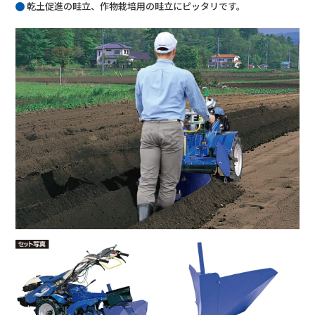
乾土促進の畦立、作物栽培用の畦立にピッタリです。