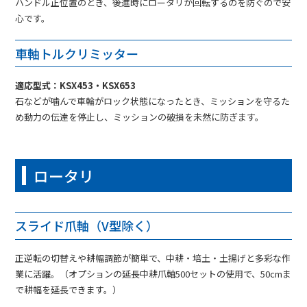
ハンドル正位置のとき、後進時にロータリが回転するのを防ぐので安
心です。
車軸トルクリミッター
適応型式：KSX453・KSX653
石などが噛んで車輪がロック状態になったとき、ミッションを守るた
め動力の伝達を停止し、ミッションの破損を未然に防ぎます。
ロータリ
スライド爪軸（V型除く）
正逆転の切替えや耕幅調節が簡単で、中耕・培土・土揚げと多彩な作
業に活躍。（オプションの延長中耕爪軸500セットの使用で、50cmま
で耕幅を延長できます。）