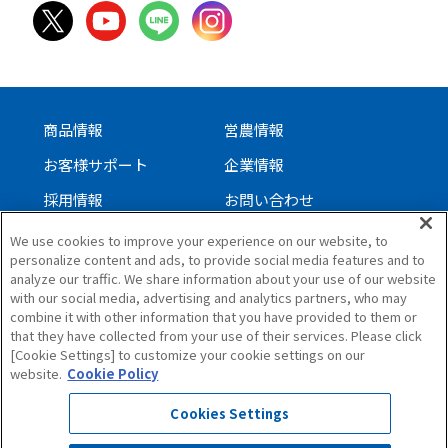
商品情報
営農情報
お客様サポート
企業情報
採用情報
お問い合わせ
We use cookies to improve your experience on our website, to
personalize content and ads, to provide social media features and to
サイトについて
analyze our traffic. We share information about your use of our website
with our social media, advertising and analytics partners, who may
個人情報保護方針
combine it with other information that you have provided to them or
ソーシャルメディアガイドライン
that they have collected from your use of their services. Please click
[Cookie Settings] to customize your cookie settings on our
サイトマップ
website.
Cookie Policy
Cookies Settings