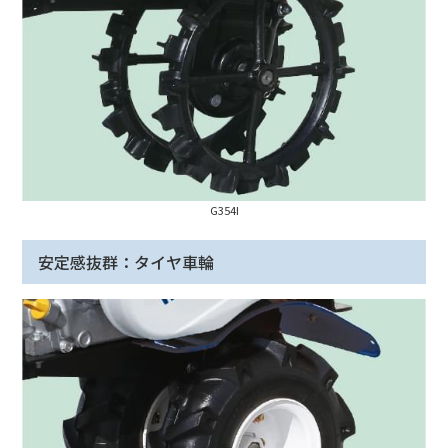
G354I
安定感抜群：タイヤ車輪