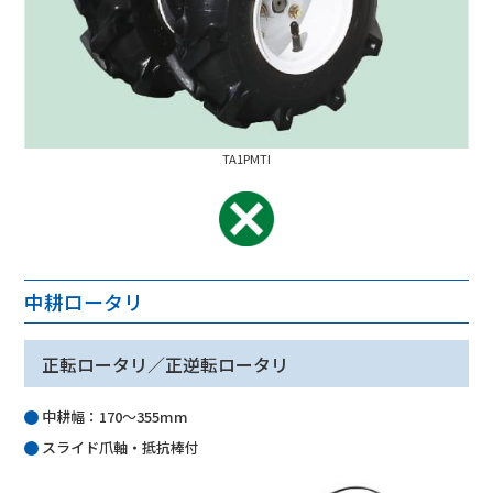
TA1PMTI
中耕ロータリ
正転ロータリ／正逆転ロータリ
中耕幅：170～355mm
スライド爪軸・抵抗棒付