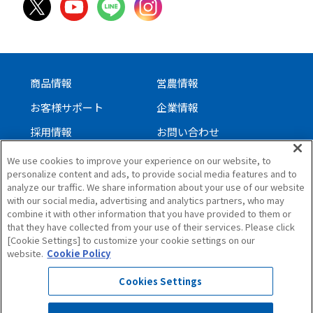
商品情報
営農情報
お客様サポート
企業情報
採用情報
お問い合わせ
We use cookies to improve your experience on our website, to
personalize content and ads, to provide social media features and to
サイトについて
analyze our traffic. We share information about your use of our website
with our social media, advertising and analytics partners, who may
個人情報保護方針
combine it with other information that you have provided to them or
ソーシャルメディアガイドライン
that they have collected from your use of their services. Please click
[Cookie Settings] to customize your cookie settings on our
サイトマップ
website.
Cookie Policy
Cookies Settings