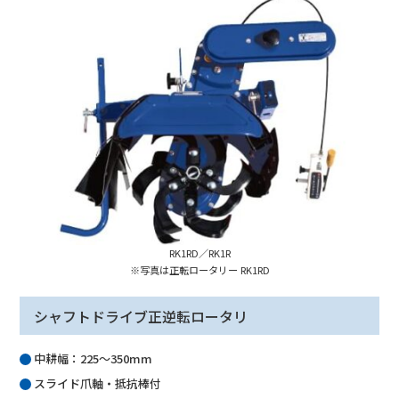
RK1RD／RK1R
※写真は正転ロータリー RK1RD
シャフトドライブ正逆転ロータリ
中耕幅：225～350mm
スライド爪軸・抵抗棒付