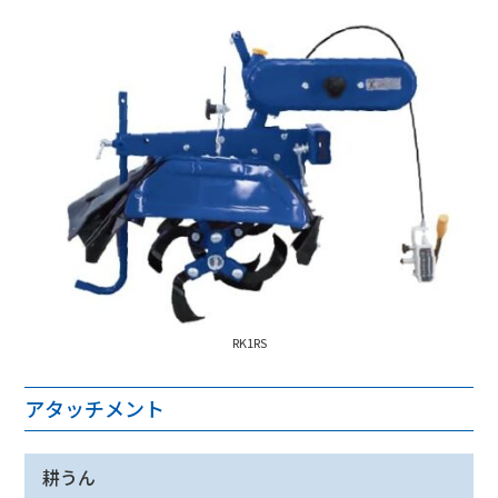
RK1RS
アタッチメント
耕うん