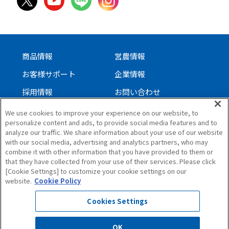
商品情報
営農情報
お客様サポート
企業情報
採用情報
お問い合わせ
We use cookies to improve your experience on our website, to
personalize content and ads, to provide social media features and to
サイトについて
analyze our traffic. We share information about your use of our website
個人情報保護方針
with our social media, advertising and analytics partners, who may
combine it with other information that you have provided to them or
ソーシャルメディアガイドライン
that they have collected from your use of their services. Please click
[Cookie Settings] to customize your cookie settings on our
サイトマップ
website.
Cookie Policy
Cookies Settings
OK