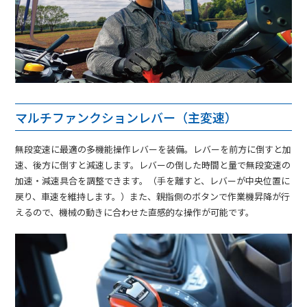
マルチファンクションレバー（主変速）
無段変速に最適の多機能操作レバーを装備。レバーを前方に倒すと加
速、後方に倒すと減速します。レバーの倒した時間と量で無段変速の
加速・減速具合を調整できます。（手を離すと、レバーが中央位置に
戻り、車速を維持します。）また、親指側のボタンで作業機昇降が行
えるので、機械の動きに合わせた直感的な操作が可能です。